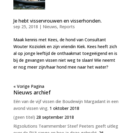
Je hebt visservrouwen en visserhonden.
sep 25, 2018
|
Nieuws
,
Reports
Maak kennis met Kees, de hond van Consultant
Wouter Koziolek en zijn vriendin Kiek. Kees heeft zich
al op jonge leeftijd de onthaakmat toegeëigend en is
bij de gevangen vissen niet weg te slaan! Wie neemt
er nog meer zijn/haar hond mee naar het water?
« Vorige Pagina
Nieuws archief
Eén van de vijf vissen die Boudewijn Margadant in een
avond vissen ving.
1 oktober 2018
(geen titel)
28 september 2018
Rigsolutions Teammember Steef Peeters geeft uitleg
over de PVA range en hoe je deze gebruikt.
26