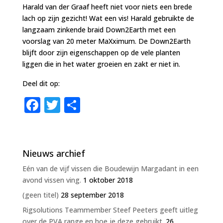
Harald van der Graaf heeft niet voor niets een brede
lach op zijn gezicht! Wat een vis! Harald gebruikte de
langzaam zinkende braid Down2Earth met een
voorslag van 20 meter MaXximum. De Down2Earth
blijft door zijn eigenschappen op de vele planten
liggen die in het water groeien en zakt er niet in.
Deel dit op:
F
T
D
a
w
el
c
it
e
e
te
n
Nieuws archief
b
r
Eén van de vijf vissen die Boudewijn Margadant in een
o
avond vissen ving.
1 oktober 2018
o
(geen titel)
28 september 2018
Rigsolutions Teammember Steef Peeters geeft uitleg
k
over de PVA range en hoe je deze gebruikt.
26